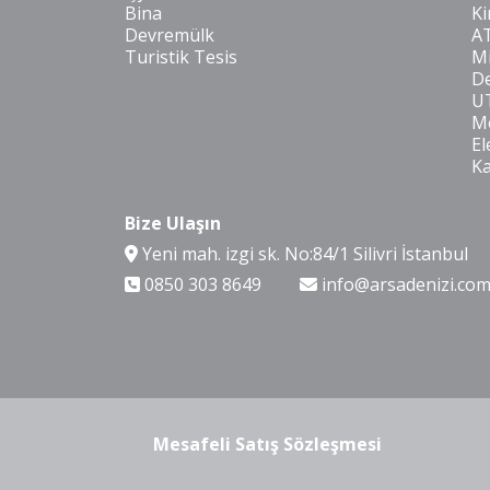
Bina
Ki
Devremülk
A
Turistik Tesis
Mi
De
U
Mo
El
K
Bize Ulaşın
Yeni mah. izgi sk. No:84/1 Silivri İstanbul
0850 303 8649
info@arsadenizi.co
Mesafeli Satış Sözleşmesi