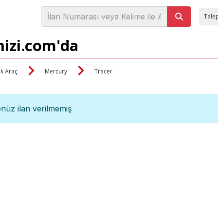
Talep
nizi.com'da
ik Araç
Mercury
Tracer
nüz ilan verilmemiş