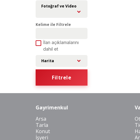
Fotoğraf ve Video
Kelime ile Filtrele
İlan açıklamalarını
dahil et
Harita
Filtrele
Gayrimenkul
Va
Arsa
O
Tarla
Ti
Konut
Ha
İşyeri
Ar