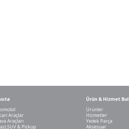
sıta
Ürün & Hizmet Bul
tomobil
Ürünler
cari Araçlar
Hizmetler
va Araçları
Yedek Parça
azi,SUV & Pickup
Aksesuar