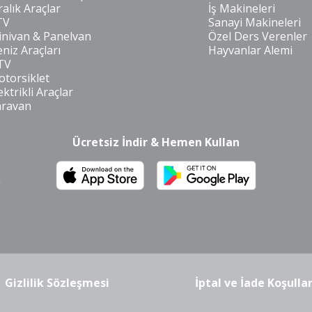
ralık Araçlar
İş Makineleri
TV
Sanayi Makineleri
nivan & Panelvan
Özel Ders Verenler
niz Araçları
Hayvanlar Alemi
TV
torsiklet
ektrikli Araçlar
aravan
Ücretsiz İndir & Hemen Kullan
m
Gizlilik Sözleşmesi
İptal ve İade Koşullar