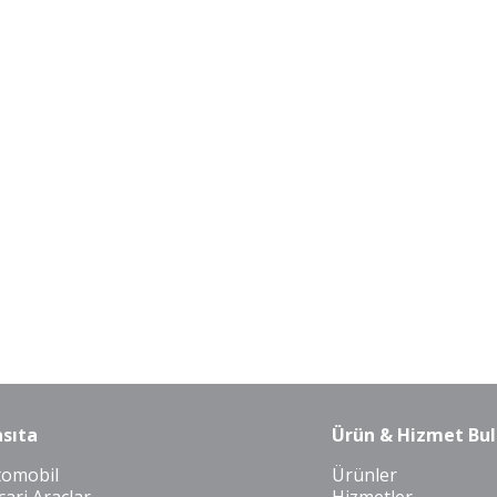
sıta
Ürün & Hizmet Bul
tomobil
Ürünler