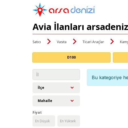
Avia İlanları arsadeni
Satıcı
Vasıta
Ticari Araçlar
Kamy
D100
Bu kategoriye he
İlçe
Mahalle
Fiyat