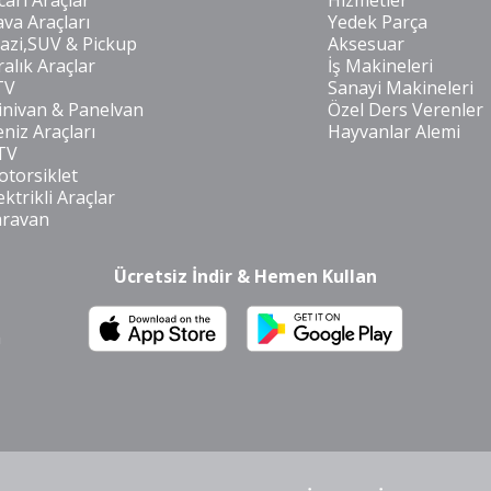
cari Araçlar
Hizmetler
va Araçları
Yedek Parça
azi,SUV & Pickup
Aksesuar
ralık Araçlar
İş Makineleri
TV
Sanayi Makineleri
nivan & Panelvan
Özel Ders Verenler
niz Araçları
Hayvanlar Alemi
TV
torsiklet
ektrikli Araçlar
aravan
Ücretsiz İndir & Hemen Kullan
m