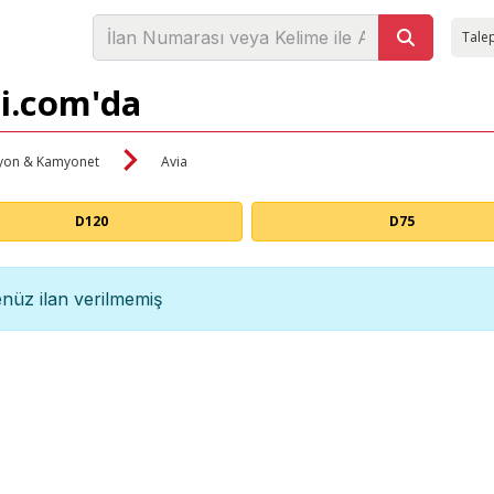
Talep
zi.com'da
on & Kamyonet
Avia
D120
D75
nüz ilan verilmemiş