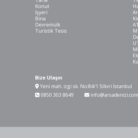
Tarla
Ti
Konut
Ha
İşyeri
Ar
Bina
Ki
Devremülk
A
Turistik Tesis
Mi
De
U
Mo
El
K
Bize Ulaşın
Yeni mah. izgi sk. No:84/1 Silivri İstanbul
0850 303 8649
info@arsadenizi.co