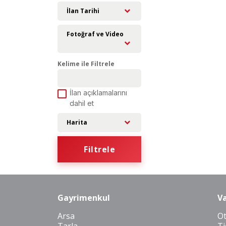
İlan Tarihi
Fotoğraf ve Video
Kelime ile Filtrele
İlan açıklamalarını
dahil et
Harita
Filtrele
Gayrimenkul
Va
Arsa
O