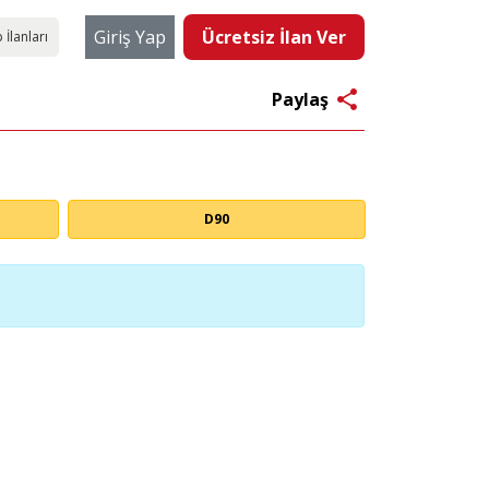
Giriş Yap
Ücretsiz İlan Ver
 İlanları
share
Paylaş
D90