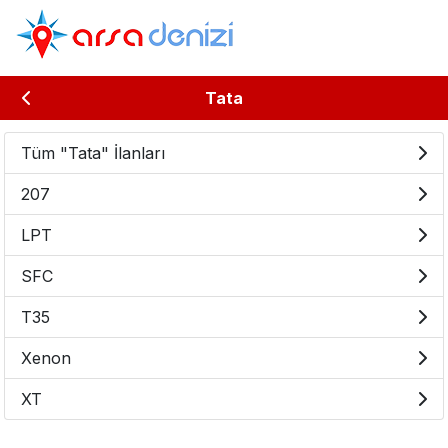
Tata
Tüm "Tata" İlanları
207
LPT
SFC
T35
Xenon
XT