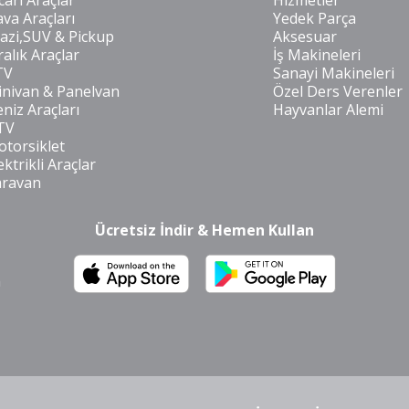
cari Araçlar
Hizmetler
va Araçları
Yedek Parça
azi,SUV & Pickup
Aksesuar
ralık Araçlar
İş Makineleri
TV
Sanayi Makineleri
nivan & Panelvan
Özel Ders Verenler
niz Araçları
Hayvanlar Alemi
TV
torsiklet
ektrikli Araçlar
aravan
Ücretsiz İndir & Hemen Kullan
m