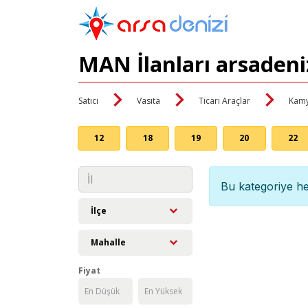
MAN İlanları arsadeni
Satıcı
Vasıta
Ticari Araçlar
Kamy
12
18
19
20
22
Bu kategoriye he
İlçe
Mahalle
Fiyat