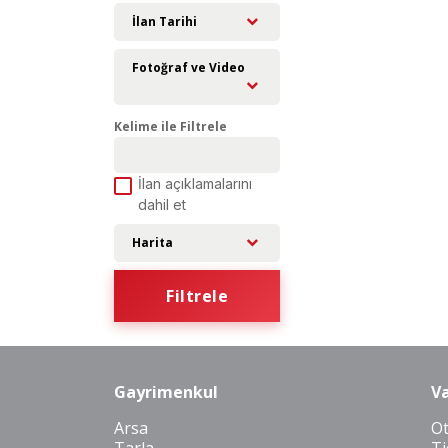
İlan Tarihi
Fotoğraf ve Video
Kelime ile Filtrele
İlan açıklamalarını
dahil et
Harita
Filtrele
Gayrimenkul
Va
Arsa
O