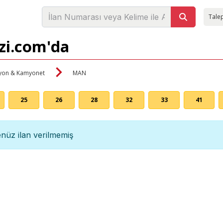
Talep
zi.com'da
on & Kamyonet
MAN
25
26
28
32
33
41
nüz ilan verilmemiş