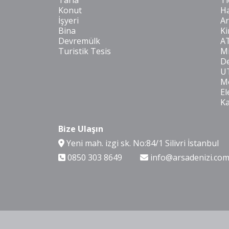
Tarla
Ti
Konut
Ha
İşyeri
Ar
Bina
Ki
Devremülk
A
Turistik Tesis
Mi
De
U
Mo
El
K
Bize Ulaşın
Yeni mah. izgi sk. No:84/1 Silivri İstanbul
0850 303 8649
info@arsadenizi.co