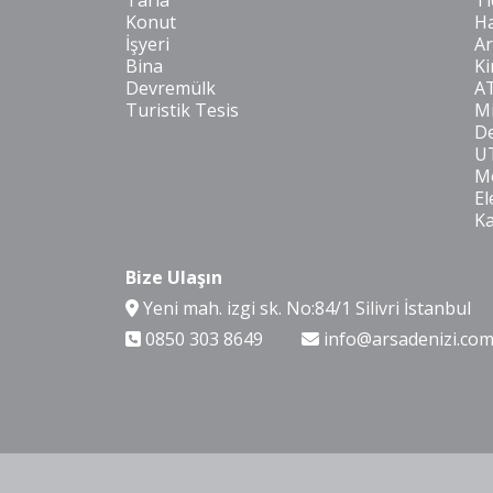
Tarla
Ti
Konut
Ha
İşyeri
Ar
Bina
Ki
Devremülk
A
Turistik Tesis
Mi
De
U
Mo
El
K
Bize Ulaşın
Yeni mah. izgi sk. No:84/1 Silivri İstanbul
0850 303 8649
info@arsadenizi.co