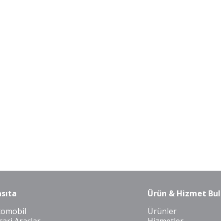
sıta
Ürün & Hizmet Bul
tomobil
Ürünler