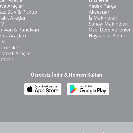
cari Araçlar
Hizmetler
va Araçları
Yedek Parça
azi,SUV & Pickup
Aksesuar
ralık Araçlar
İş Makineleri
TV
Sanayi Makineleri
nivan & Panelvan
Özel Ders Verenler
niz Araçları
Hayvanlar Alemi
TV
torsiklet
ektrikli Araçlar
aravan
Ücretsiz İndir & Hemen Kullan
m