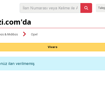
Talep
zi.com'da
büs & Midibüs
Opel
Vivaro
nüz ilan verilmemiş