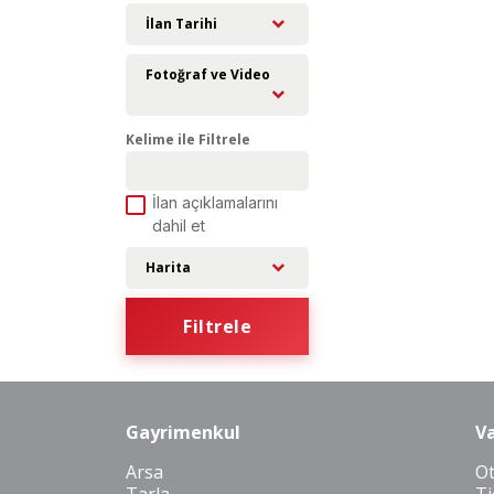
İlan Tarihi
Fotoğraf ve Video
Kelime ile Filtrele
İlan açıklamalarını
dahil et
Harita
Filtrele
Gayrimenkul
Va
Arsa
O