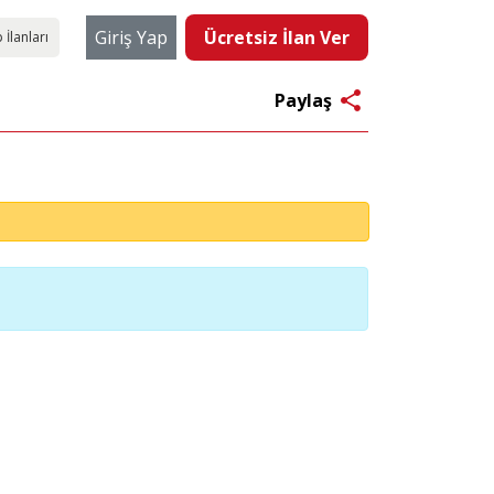
Giriş Yap
Ücretsiz İlan Ver
 İlanları
share
Paylaş