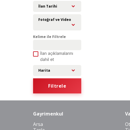
İlan Tarihi
Fotoğraf ve Video
Kelime ile Filtrele
İlan açıklamalarını
dahil et
Harita
Filtrele
Gayrimenkul
Va
Arsa
O