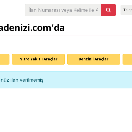
Talep
sadenizi.com'da
Nitro Yakıtlı Araçlar
Benzinli Araçlar
nüz ilan verilmemiş