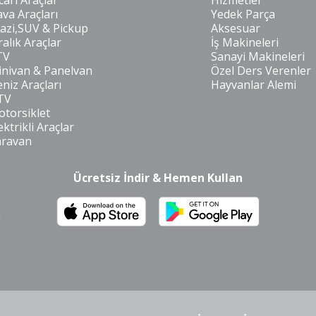
cari Araçlar
Hizmetler
va Araçları
Yedek Parça
azi,SUV & Pickup
Aksesuar
ralık Araçlar
İş Makineleri
TV
Sanayi Makineleri
nivan & Panelvan
Özel Ders Verenler
niz Araçları
Hayvanlar Alemi
TV
torsiklet
ektrikli Araçlar
aravan
Ücretsiz İndir & Hemen Kullan
m