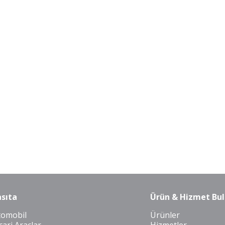
sıta
Ürün & Hizmet Bul
tomobil
Ürünler