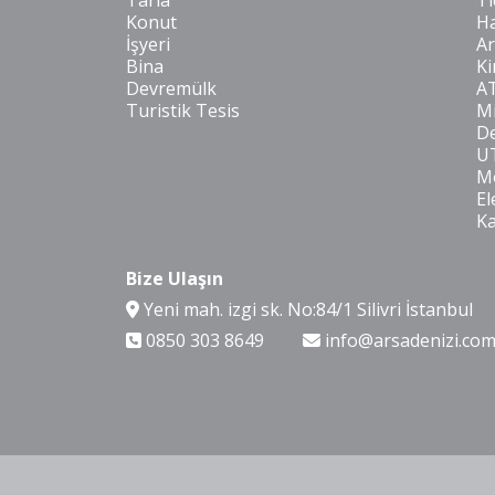
Tarla
Ti
Konut
Ha
İşyeri
Ar
Bina
Ki
Devremülk
A
Turistik Tesis
Mi
De
U
Mo
El
K
Bize Ulaşın
Yeni mah. izgi sk. No:84/1 Silivri İstanbul
0850 303 8649
info@arsadenizi.co