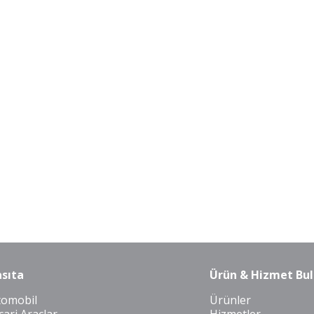
sıta
Ürün & Hizmet Bul
tomobil
Ürünler