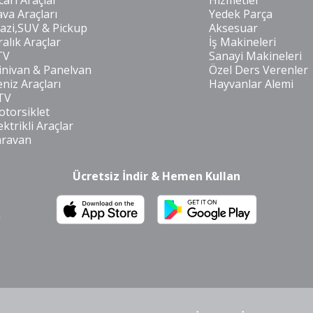
cari Araçlar
Hizmetler
va Araçları
Yedek Parça
azi,SUV & Pickup
Aksesuar
ralık Araçlar
İş Makineleri
TV
Sanayi Makineleri
nivan & Panelvan
Özel Ders Verenler
niz Araçları
Hayvanlar Alemi
TV
torsiklet
ektrikli Araçlar
aravan
Ücretsiz İndir & Hemen Kullan
m