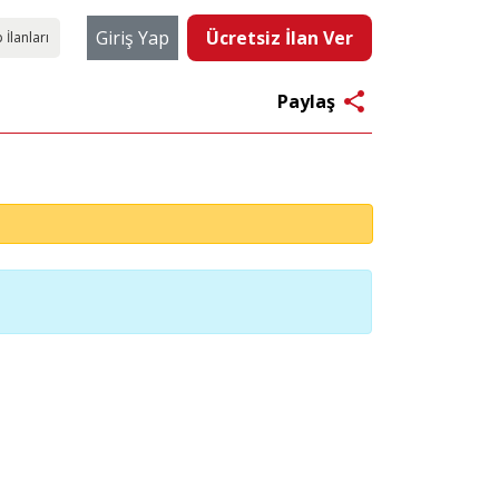
Giriş Yap
Ücretsiz İlan Ver
 İlanları
share
Paylaş