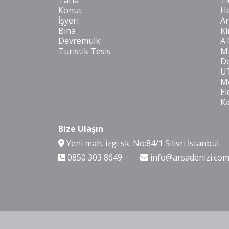
Tarla
Ti
Konut
Ha
İşyeri
Ar
Bina
Ki
Devremülk
A
Turistik Tesis
Mi
De
U
Mo
El
K
Bize Ulaşın
Yeni mah. izgi sk. No:84/1 Silivri İstanbul
0850 303 8649
info@arsadenizi.co