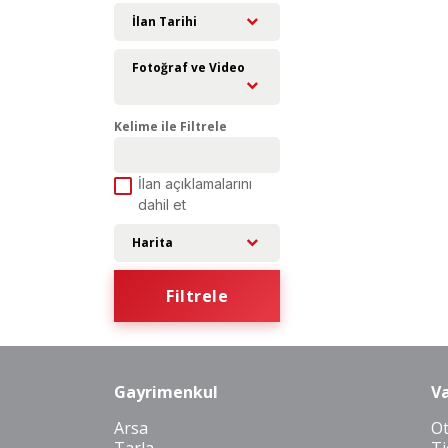
İlan Tarihi
Fotoğraf ve Video
Kelime ile Filtrele
İlan açıklamalarını
dahil et
Harita
Filtrele
Gayrimenkul
Va
Arsa
O