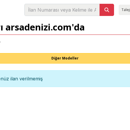
Talep
rı arsadenizi.com'da
r
Diğer Modeller
nüz ilan verilmemiş