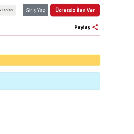
Giriş Yap
Ücretsiz İlan Ver
 İlanları
share
Paylaş