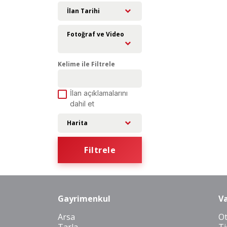
İlan Tarihi
Fotoğraf ve Video
Kelime ile Filtrele
İlan açıklamalarını
dahil et
Harita
Filtrele
Gayrimenkul
Va
Arsa
O