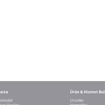
sıta
Ürün & Hizmet Bul
tomobil
Ürünler