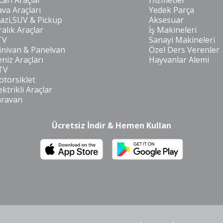
cari Araçlar
Hizmetler
va Araçları
Yedek Parça
azi,SUV & Pickup
Aksesuar
ralık Araçlar
İş Makineleri
TV
Sanayi Makineleri
nivan & Panelvan
Özel Ders Verenler
niz Araçları
Hayvanlar Alemi
TV
torsiklet
ektrikli Araçlar
aravan
Ücretsiz İndir & Hemen Kullan
m