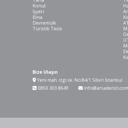
Tarla
Ti
Konut
Ha
İşyeri
Ar
Bina
Ki
Devremülk
A
Turistik Tesis
Mi
De
U
Mo
El
K
Bize Ulaşın
Yeni mah. izgi sk. No:84/1 Silivri İstanbul
0850 303 8649
info@arsadenizi.co