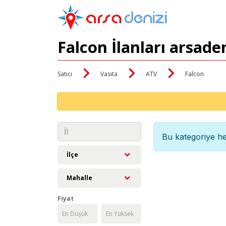
Falcon İlanları arsade
Satıcı
Vasıta
ATV
Falcon
Bu kategoriye he
İlçe
Mahalle
Fiyat