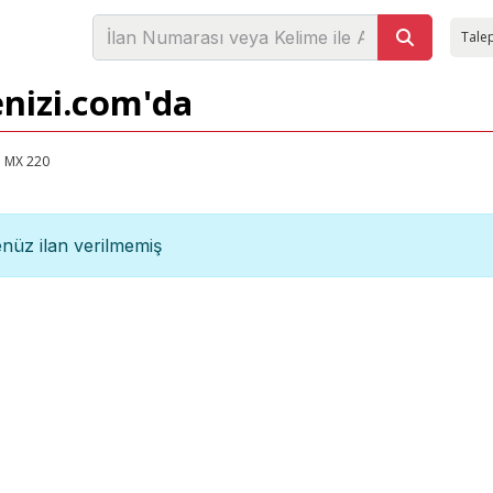
Talep
enizi.com'da
MX 220
nüz ilan verilmemiş