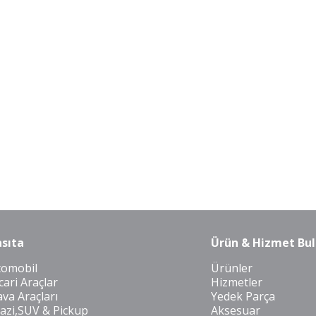
sıta
Ürün & Hizmet Bul
tomobil
Ürünler
cari Araçlar
Hizmetler
va Araçları
Yedek Parça
azi,SUV & Pickup
Aksesuar