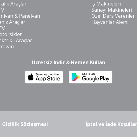
ralık Araçlar
İş Makineleri
TV
Sanayi Makineleri
nivan & Panelvan
Özel Ders Verenler
niz Araçları
Hayvanlar Alemi
TV
torsiklet
ektrikli Araçlar
aravan
Ücretsiz İndir & Hemen Kullan
m
Gizlilik Sözleşmesi
İptal ve İade Koşullar