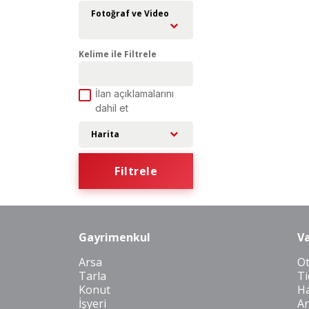
Fotoğraf ve Video
Kelime ile Filtrele
İlan açıklamalarını
dahil et
Harita
Filtrele
Gayrimenkul
Va
Arsa
O
Tarla
Ti
Konut
Ha
İşyeri
Ar