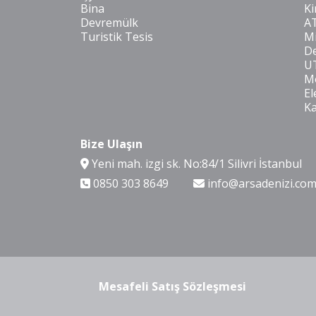
Bina
Ki
Devremülk
A
Turistik Tesis
Mi
De
U
Mo
El
K
Bize Ulaşın
Yeni mah. izgi sk. No:84/1 Silivri İstanbul
0850 303 8649
info@arsadenizi.co
Mesafeli Satış Sözleşmesi