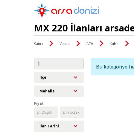
MX 220 İlanları arsad
Satıcı
Vasıta
ATV
Kuba
Bu kategoriye he
İlçe
Mahalle
Fiyat
İlan Tarihi