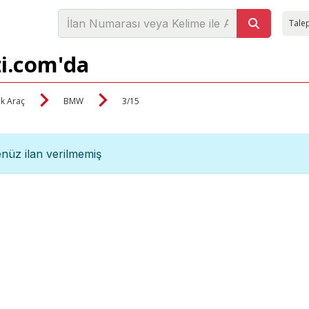
Talep
zi.com'da
ik Araç
BMW
3/15
nüz ilan verilmemiş