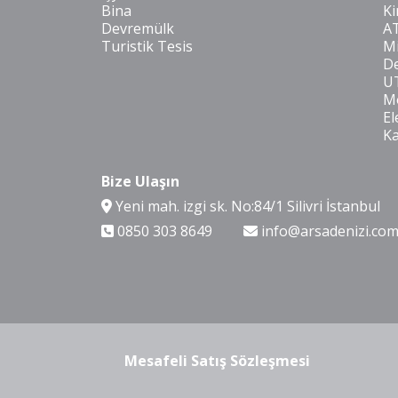
Bina
Ki
Devremülk
A
Turistik Tesis
Mi
De
U
Mo
El
K
Bize Ulaşın
Yeni mah. izgi sk. No:84/1 Silivri İstanbul
0850 303 8649
info@arsadenizi.co
Mesafeli Satış Sözleşmesi