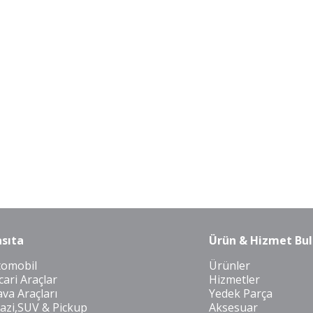
sıta
Ürün & Hizmet Bul
tomobil
Ürünler
cari Araçlar
Hizmetler
va Araçları
Yedek Parça
azi,SUV & Pickup
Aksesuar