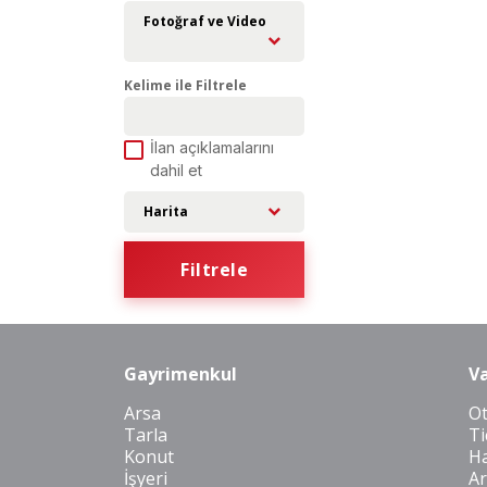
Fotoğraf ve Video
Kelime ile Filtrele
İlan açıklamalarını
dahil et
Harita
Filtrele
Gayrimenkul
Va
Arsa
O
Tarla
Ti
Konut
Ha
İşyeri
Ar