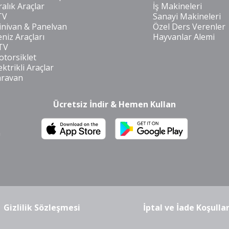
ralık Araçlar
İş Makineleri
TV
Sanayi Makineleri
nivan & Panelvan
Özel Ders Verenler
niz Araçları
Hayvanlar Alemi
TV
torsiklet
ektrikli Araçlar
aravan
Ücretsiz İndir & Hemen Kullan
m
Gizlilik Sözleşmesi
İptal ve İade Koşullar