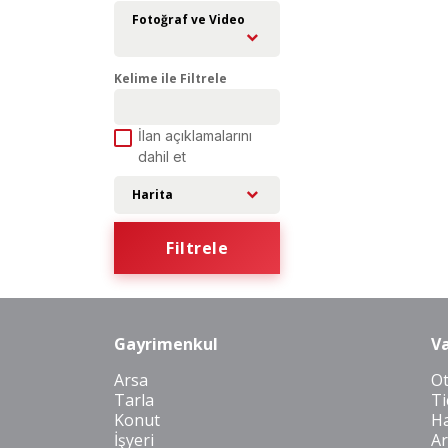
Fotoğraf ve Video
Kelime ile Filtrele
İlan açıklamalarını
dahil et
Harita
Filtrele
Gayrimenkul
Va
Arsa
O
Tarla
Ti
Konut
Ha
İşyeri
Ar