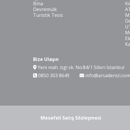
Bina
Ki
Devremülk
A
Turistik Tesis
Mi
De
U
Mo
El
K
Bize Ulaşın
Yeni mah. izgi sk. No:84/1 Silivri İstanbul
0850 303 8649
info@arsadenizi.co
Mesafeli Satış Sözleşmesi