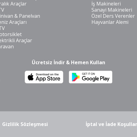
ralık Araçlar
İş Makineleri
TV
Sanayi Makineleri
nivan & Panelvan
Özel Ders Verenler
niz Araçları
Hayvanlar Alemi
TV
torsiklet
ektrikli Araçlar
aravan
Ücretsiz İndir & Hemen Kullan
m
Gizlilik Sözleşmesi
İptal ve İade Koşullar