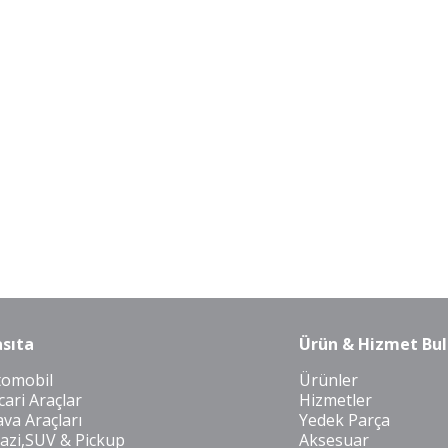
sıta
Ürün & Hizmet Bul
tomobil
Ürünler
cari Araçlar
Hizmetler
va Araçları
Yedek Parça
azi,SUV & Pickup
Aksesuar