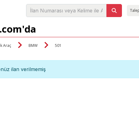
Talep
i.com'da
ik Araç
BMW
501
nüz ilan verilmemiş