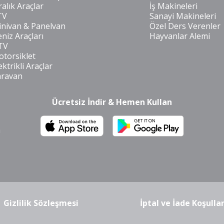
ralık Araçlar
İş Makineleri
TV
Sanayi Makineleri
nivan & Panelvan
Özel Ders Verenler
niz Araçları
Hayvanlar Alemi
TV
torsiklet
ektrikli Araçlar
aravan
Ücretsiz İndir & Hemen Kullan
m
Gizlilik Sözleşmesi
İptal ve İade Koşullar