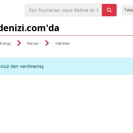
Talep
adenizi.com'da
ik Araç
Ferrari
166 Inter
nüz ilan verilmemiş