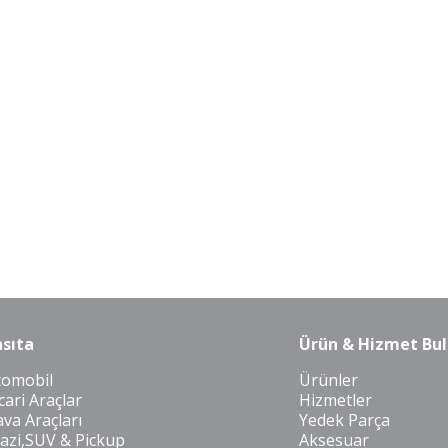
sıta
Ürün & Hizmet Bul
tomobil
Ürünler
cari Araçlar
Hizmetler
va Araçları
Yedek Parça
azi,SUV & Pickup
Aksesuar