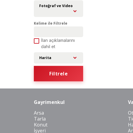
Fotoğraf ve Video
Kelime ile Filtrele
İlan açıklamalarını
dahil et
Harita
Filtrele
Gayrimenkul
Va
Arsa
O
Tarla
Ti
Konut
Ha
İşyeri
Ar