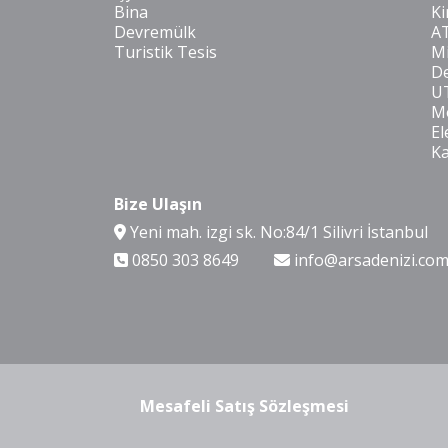
Bina
Ki
Devremülk
A
Turistik Tesis
Mi
De
U
Mo
El
K
Bize Ulaşın
Yeni mah. izgi sk. No:84/1 Silivri İstanbul
0850 303 8649
info@arsadenizi.co
Mesafeli Satış Sözleşmesi