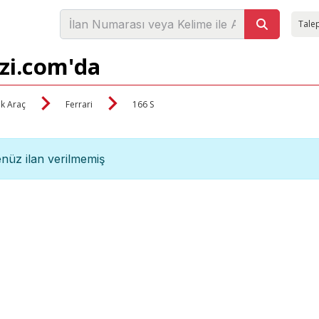
Talep
izi.com'da
ik Araç
Ferrari
166 S
nüz ilan verilmemiş