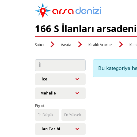
166 S İlanları arsaden
Satıcı
Vasıta
Kiralık Araçlar
Klas
Bu kategoriye he
İlçe
Mahalle
Fiyat
İlan Tarihi