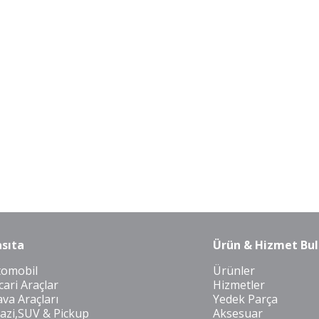
sıta
Ürün & Hizmet Bul
tomobil
Ürünler
cari Araçlar
Hizmetler
va Araçları
Yedek Parça
azi,SUV & Pickup
Aksesuar