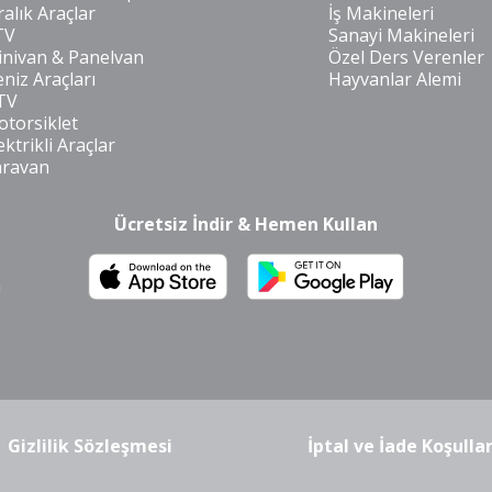
ralık Araçlar
İş Makineleri
TV
Sanayi Makineleri
nivan & Panelvan
Özel Ders Verenler
niz Araçları
Hayvanlar Alemi
TV
torsiklet
ektrikli Araçlar
aravan
Ücretsiz İndir & Hemen Kullan
m
Gizlilik Sözleşmesi
İptal ve İade Koşullar