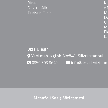
Bina
Ki
Devremülk
A
Turistik Tesis
Mi
De
U
Mo
El
K
Bize Ulaşın
Yeni mah. izgi sk. No:84/1 Silivri İstanbul
0850 303 8649
info@arsadenizi.co
Mesafeli Satış Sözleşmesi