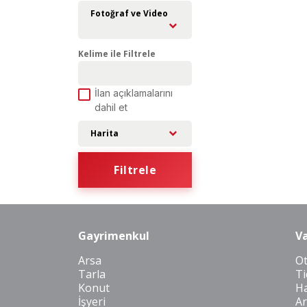
Fotoğraf ve Video
Kelime ile Filtrele
İlan açıklamalarını
dahil et
Harita
Filtrele
Gayrimenkul
Va
Arsa
O
Tarla
Ti
Konut
Ha
İşyeri
Ar