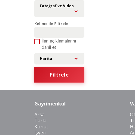
Fotoğraf ve Video
Kelime ile Filtrele
İlan açıklamalarını
dahil et
Harita
Filtrele
Gayrimenkul
Va
Arsa
O
Tarla
Ti
Konut
Ha
İşyeri
Ar