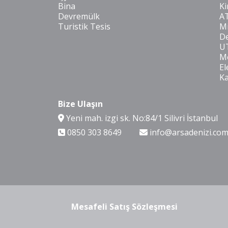
Bina
Ki
Devremülk
A
Turistik Tesis
Mi
De
U
Mo
El
K
Bize Ulaşın
Yeni mah. izgi sk. No:84/1 Silivri İstanbul
0850 303 8649
info@arsadenizi.co
Mesafeli Satış Sözleşmesi