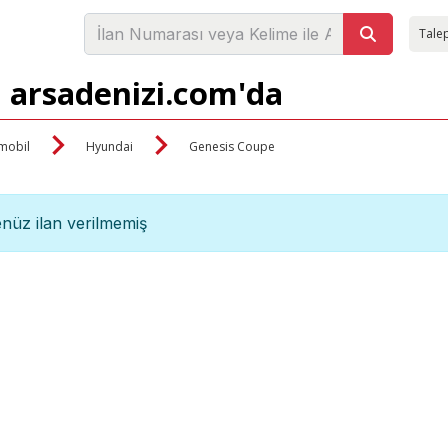
Talep
ı arsadenizi.com'da
mobil
Hyundai
Genesis Coupe
nüz ilan verilmemiş