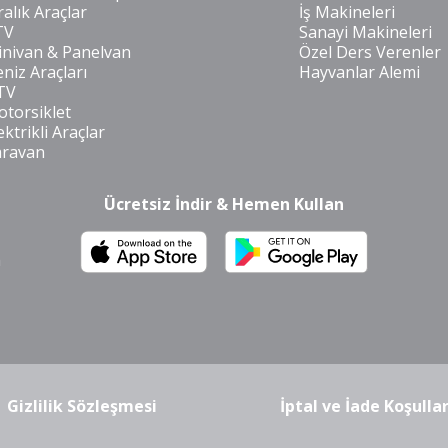
ralık Araçlar
İş Makineleri
TV
Sanayi Makineleri
nivan & Panelvan
Özel Ders Verenler
niz Araçları
Hayvanlar Alemi
TV
torsiklet
ektrikli Araçlar
aravan
Ücretsiz İndir & Hemen Kullan
m
Gizlilik Sözleşmesi
İptal ve İade Koşullar