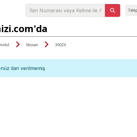
Talep
nizi.com'da
mobil
Nissan
300ZX
nüz ilan verilmemiş