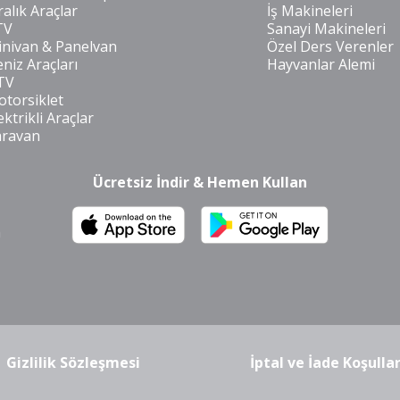
ralık Araçlar
İş Makineleri
TV
Sanayi Makineleri
nivan & Panelvan
Özel Ders Verenler
niz Araçları
Hayvanlar Alemi
TV
torsiklet
ektrikli Araçlar
aravan
Ücretsiz İndir & Hemen Kullan
m
Gizlilik Sözleşmesi
İptal ve İade Koşullar