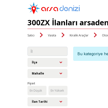
300ZX İlanları arsade
Satıcı
Vasıta
Kiralık Araçlar
Oto
Bu kategoriye he
İlçe
Mahalle
Fiyat
İlan Tarihi