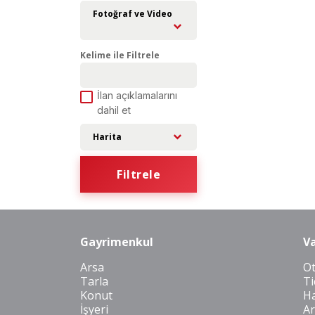
Fotoğraf ve Video
Kelime ile Filtrele
İlan açıklamalarını
dahil et
Harita
Filtrele
Gayrimenkul
Va
Arsa
O
Tarla
Ti
Konut
Ha
İşyeri
Ar