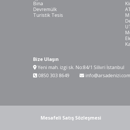
Bina
Ki
Devremülk
A
Turistik Tesis
Mi
De
U
Mo
El
K
Bize Ulaşın
Yeni mah. izgi sk. No:84/1 Silivri İstanbul
0850 303 8649
info@arsadenizi.co
Mesafeli Satış Sözleşmesi