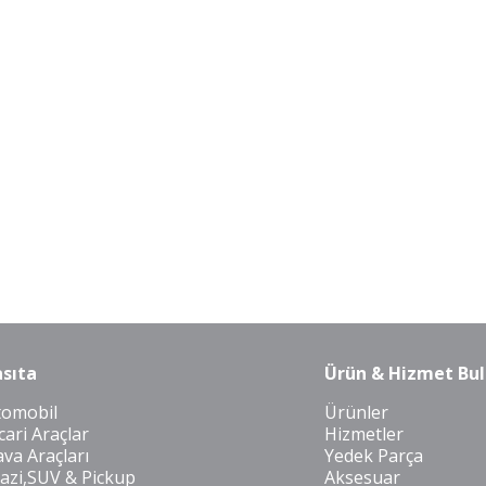
sıta
Ürün & Hizmet Bul
tomobil
Ürünler
cari Araçlar
Hizmetler
va Araçları
Yedek Parça
azi,SUV & Pickup
Aksesuar