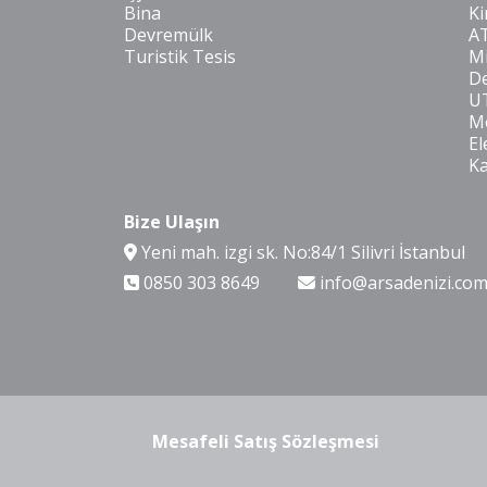
Bina
Ki
Devremülk
A
Turistik Tesis
Mi
De
U
Mo
El
K
Bize Ulaşın
Yeni mah. izgi sk. No:84/1 Silivri İstanbul
0850 303 8649
info@arsadenizi.co
Mesafeli Satış Sözleşmesi