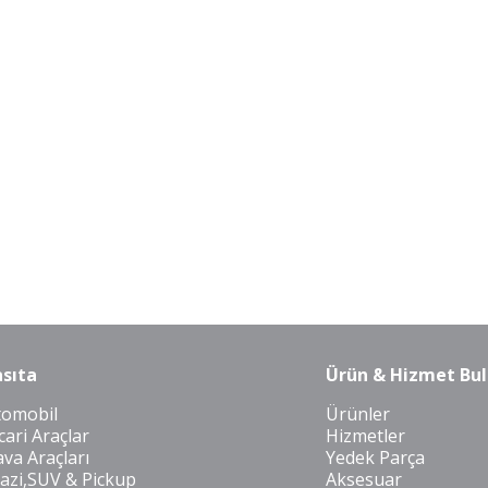
sıta
Ürün & Hizmet Bul
tomobil
Ürünler
cari Araçlar
Hizmetler
va Araçları
Yedek Parça
azi,SUV & Pickup
Aksesuar