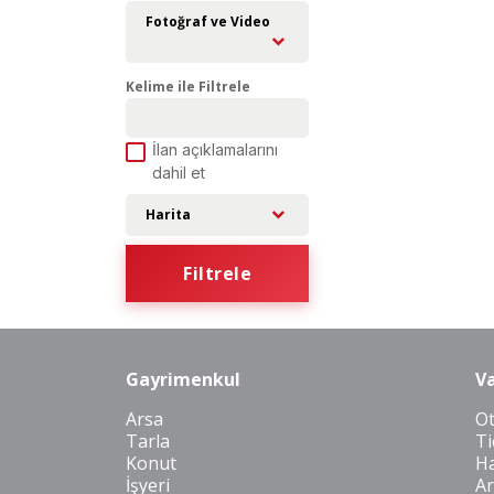
Fotoğraf ve Video
Kelime ile Filtrele
İlan açıklamalarını
dahil et
Harita
Filtrele
Gayrimenkul
Va
Arsa
O
Tarla
Ti
Konut
Ha
İşyeri
Ar