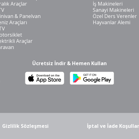
ralık Araçlar
İş Makineleri
TV
Sanayi Makineleri
nivan & Panelvan
Özel Ders Verenler
niz Araçları
Hayvanlar Alemi
TV
torsiklet
ektrikli Araçlar
aravan
Ücretsiz İndir & Hemen Kullan
m
Gizlilik Sözleşmesi
İptal ve İade Koşullar