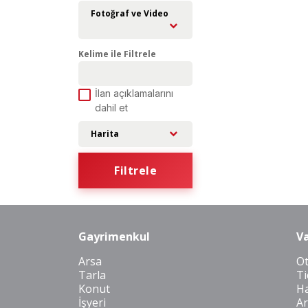
Fotoğraf ve Video
Kelime ile Filtrele
İlan açıklamalarını
dahil et
Harita
Filtrele
Gayrimenkul
Va
Arsa
O
Tarla
Ti
Konut
Ha
İşyeri
Ar