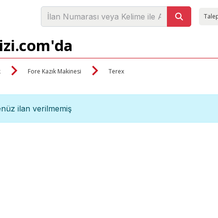
Talep
izi.com'da
k
Fore Kazık Makinesi
Terex
nüz ilan verilmemiş