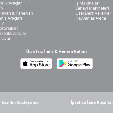
ralık Araçlar
İş Makineleri
TV
Sanayi Makineleri
nivan & Panelvan
Özel Ders Verenler
niz Araçları
Hayvanlar Alemi
TV
torsiklet
ektrikli Araçlar
aravan
Ücretsiz İndir & Hemen Kullan
m
Gizlilik Sözleşmesi
İptal ve İade Koşullar