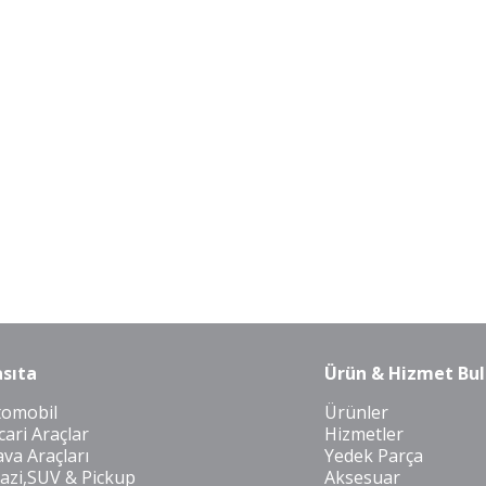
sıta
Ürün & Hizmet Bul
tomobil
Ürünler
cari Araçlar
Hizmetler
va Araçları
Yedek Parça
azi,SUV & Pickup
Aksesuar