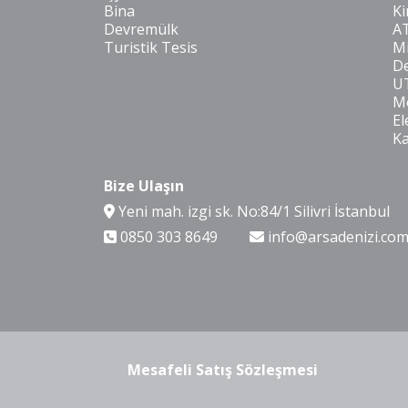
Bina
Ki
Devremülk
A
Turistik Tesis
Mi
De
U
Mo
El
K
Bize Ulaşın
Yeni mah. izgi sk. No:84/1 Silivri İstanbul
0850 303 8649
info@arsadenizi.co
Mesafeli Satış Sözleşmesi