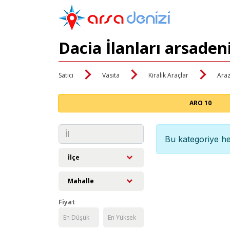
Dacia İlanları arsaden
Satıcı
Vasıta
Kiralık Araçlar
Araz
ARO 10
Bu kategoriye he
İlçe
Mahalle
Fiyat