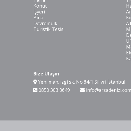
Tarla
Ti
Konut
Ha
İşyeri
Ar
Bina
Ki
Devremülk
A
Turistik Tesis
Mi
De
U
Mo
El
K
Bize Ulaşın
Yeni mah. izgi sk. No:84/1 Silivri İstanbul
0850 303 8649
info@arsadenizi.co