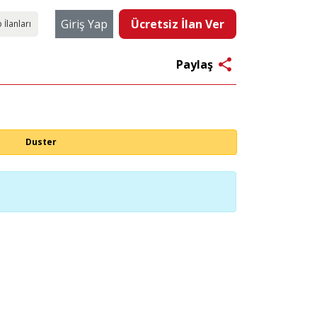
Giriş Yap
Ücretsiz İlan Ver
 İlanları
share
Paylaş
Duster