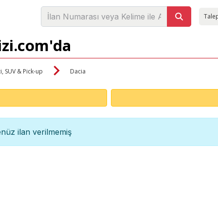
Talep
izi.com'da
i, SUV & Pick-up
Dacia
nüz ilan verilmemiş