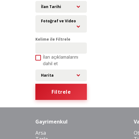
İlan Tarihi
Fotoğraf ve Video
Kelime ile Filtrele
İlan açıklamalarını
dahil et
Harita
Filtrele
Gayrimenkul
Va
Arsa
O