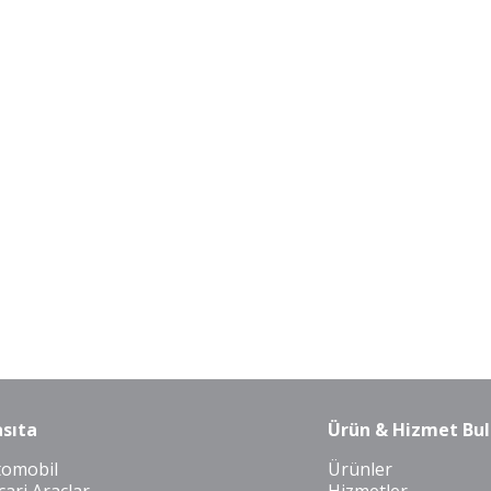
sıta
Ürün & Hizmet Bul
tomobil
Ürünler