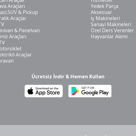
cari Araçlar
Hizmetler
va Araçları
Yedek Parça
azi,SUV & Pickup
Aksesuar
ralık Araçlar
İş Makineleri
TV
Sanayi Makineleri
nivan & Panelvan
Özel Ders Verenler
niz Araçları
Hayvanlar Alemi
TV
torsiklet
ektrikli Araçlar
aravan
Ücretsiz İndir & Hemen Kullan
m