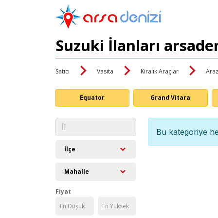
Suzuki İlanları arsade
Satıcı
Vasıta
Kiralık Araçlar
Araz
Equator
Grand Vitara
Bu kategoriye he
İlçe
Mahalle
Fiyat