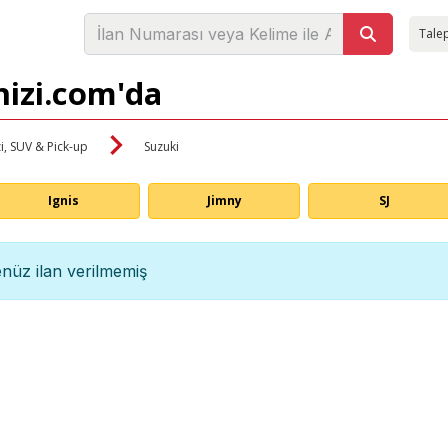
Talep
nizi.com'da
i, SUV & Pick-up
Suzuki
Ignis
Jimny
SJ
nüz ilan verilmemiş