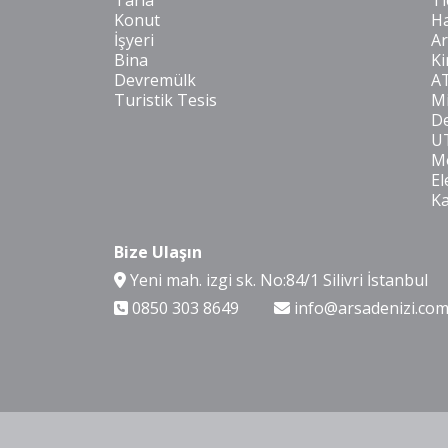
Tarla
Ti
Konut
Ha
İşyeri
Ar
Bina
Ki
Devremülk
A
Turistik Tesis
Mi
De
U
Mo
El
K
Bize Ulaşın
Yeni mah. izgi sk. No:84/1 Silivri İstanbul
0850 303 8649
info@arsadenizi.co