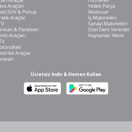
cari Araçlar
Hizmetler
va Araçları
Yedek Parça
azi,SUV & Pickup
Aksesuar
ralık Araçlar
İş Makineleri
TV
Sanayi Makineleri
nivan & Panelvan
Özel Ders Verenler
niz Araçları
Hayvanlar Alemi
TV
torsiklet
ektrikli Araçlar
aravan
Ücretsiz İndir & Hemen Kullan
m