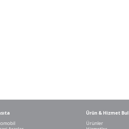
sıta
Ürün & Hizmet Bul
tomobil
Ürünler