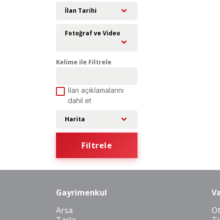
İlan Tarihi
Fotoğraf ve Video
Kelime ile Filtrele
İlan açıklamalarını
dahil et
Harita
Filtrele
Gayrimenkul
Va
Arsa
O