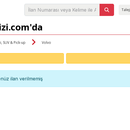
Talep
izi.com'da
i, SUV & Pick-up
Volvo
nüz ilan verilmemiş