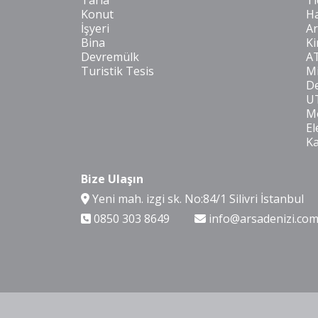
Tarla
Ti
Konut
Ha
İşyeri
Ar
Bina
Ki
Devremülk
A
Turistik Tesis
Mi
De
U
Mo
El
K
Bize Ulaşın
Yeni mah. izgi sk. No:84/1 Silivri İstanbul
0850 303 8649
info@arsadenizi.co