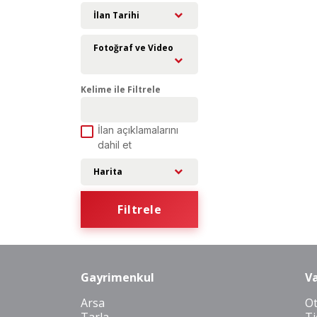
İlan Tarihi
Fotoğraf ve Video
Kelime ile Filtrele
İlan açıklamalarını
dahil et
Harita
Filtrele
Gayrimenkul
Va
Arsa
O