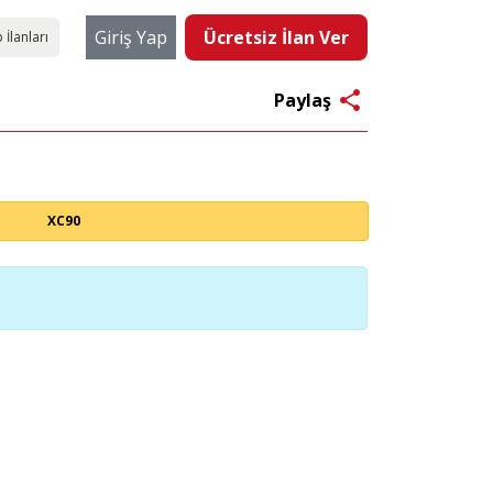
Giriş Yap
Ücretsiz İlan Ver
 İlanları
share
Paylaş
XC90