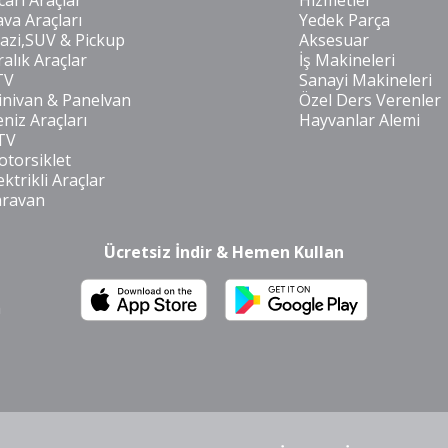
cari Araçlar
Hizmetler
va Araçları
Yedek Parça
azi,SUV & Pickup
Aksesuar
ralık Araçlar
İş Makineleri
TV
Sanayi Makineleri
nivan & Panelvan
Özel Ders Verenler
niz Araçları
Hayvanlar Alemi
TV
torsiklet
ektrikli Araçlar
aravan
Ücretsiz İndir & Hemen Kullan
m