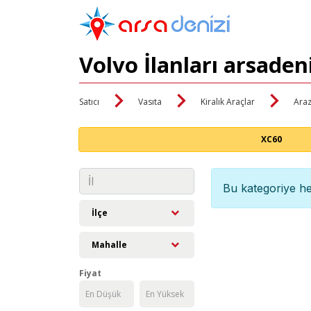
Volvo İlanları arsaden
Satıcı
Vasıta
Kiralık Araçlar
Araz
XC60
Bu kategoriye he
İlçe
Mahalle
Fiyat