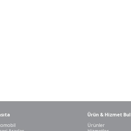
sıta
Ürün & Hizmet Bul
tomobil
Ürünler