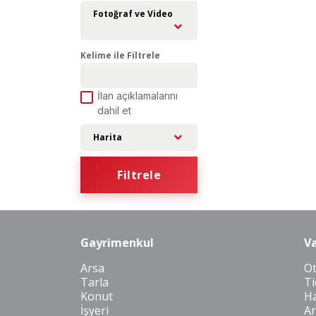
Fotoğraf ve Video
Kelime ile Filtrele
İlan açıklamalarını
dahil et
Harita
Filtrele
Gayrimenkul
Va
Arsa
O
Tarla
Ti
Konut
Ha
İşyeri
Ar