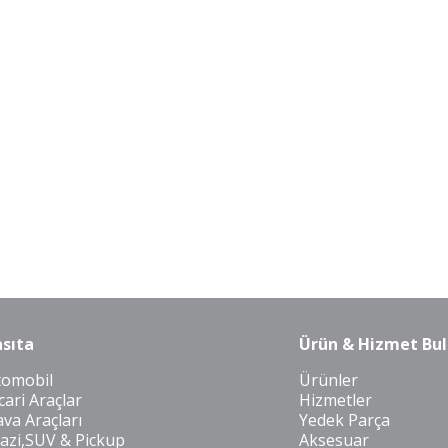
sıta
Ürün & Hizmet Bul
tomobil
Ürünler
cari Araçlar
Hizmetler
va Araçları
Yedek Parça
azi,SUV & Pickup
Aksesuar