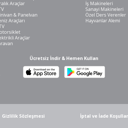
ralık Araçlar
İş Makineleri
TV
Sanayi Makineleri
nivan & Panelvan
Özel Ders Verenler
niz Araçları
Hayvanlar Alemi
TV
torsiklet
ektrikli Araçlar
aravan
Ücretsiz İndir & Hemen Kullan
m
Gizlilik Sözleşmesi
İptal ve İade Koşullar