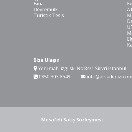
Bina
Ki
Devremülk
A
Turistik Tesis
Mi
De
U
Mo
El
K
Bize Ulaşın
Yeni mah. izgi sk. No:84/1 Silivri İstanbul
0850 303 8649
info@arsadenizi.co
Mesafeli Satış Sözleşmesi