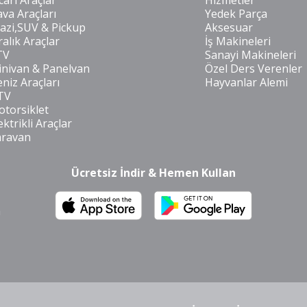
cari Araçlar
Hizmetler
va Araçları
Yedek Parça
azi,SUV & Pickup
Aksesuar
ralık Araçlar
İş Makineleri
TV
Sanayi Makineleri
nivan & Panelvan
Özel Ders Verenler
niz Araçları
Hayvanlar Alemi
TV
torsiklet
ektrikli Araçlar
aravan
Ücretsiz İndir & Hemen Kullan
m