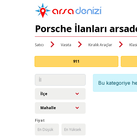
Porsche İlanları arsa
Satıcı
Vasıta
Kiralık Araçlar
Klas
911
Bu kategoriye he
İlçe
Mahalle
Fiyat