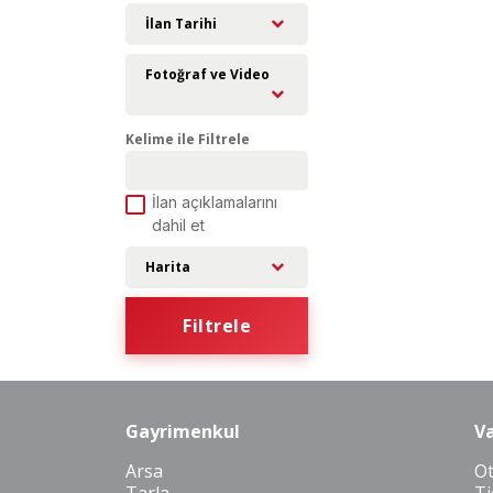
İlan Tarihi
Fotoğraf ve Video
Kelime ile Filtrele
İlan açıklamalarını
dahil et
Harita
Filtrele
Gayrimenkul
Va
Arsa
O