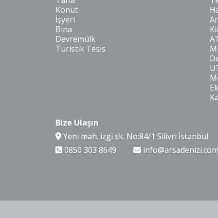
Tarla
Ti
Konut
Ha
İşyeri
Ar
Bina
Ki
Devremülk
A
Turistik Tesis
Mi
De
U
Mo
El
K
Bize Ulaşın
Yeni mah. izgi sk. No:84/1 Silivri İstanbul
0850 303 8649
info@arsadenizi.co