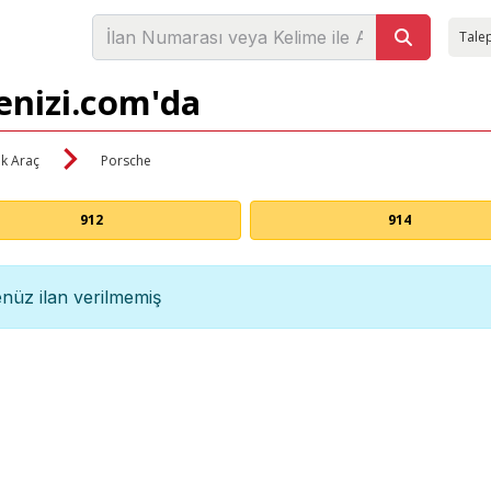
Talep
denizi.com'da
ik Araç
Porsche
912
914
nüz ilan verilmemiş