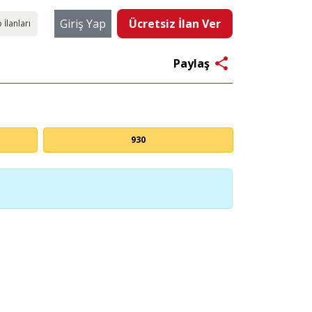
Giriş Yap
Ücretsiz İlan Ver
 İlanları
share
Paylaş
930