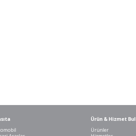
sıta
Ürün & Hizmet Bul
tomobil
Ürünler