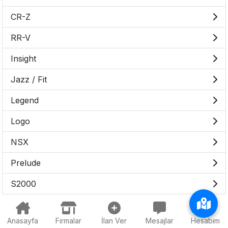
CR-Z
RR-V
Insight
Jazz / Fit
Legend
Logo
NSX
Prelude
S2000
Anasayfa
Firmalar
İlan Ver
Mesajlar
Hesabım