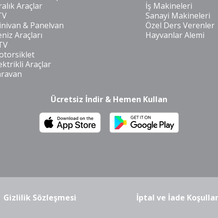
ralık Araçlar
İş Makineleri
TV
Sanayi Makineleri
nivan & Panelvan
Özel Ders Verenler
niz Araçları
Hayvanlar Alemi
TV
torsiklet
ektrikli Araçlar
aravan
Ücretsiz İndir & Hemen Kullan
m
Gizlilik Sözleşmesi
İptal ve İade Koşullar