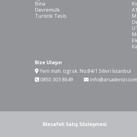
Bina
Ki
Devremülk
A
Turistik Tesis
Mi
De
U
Mo
El
K
Bize Ulaşın
Yeni mah. izgi sk. No:84/1 Silivri İstanbul
0850 303 8649
info@arsadenizi.co
Mesafeli Satış Sözleşmesi