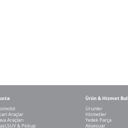
sıta
Ürün & Hizmet Bul
tomobil
Ürünler
cari Araçlar
Hizmetler
va Araçları
Yedek Parça
azi,SUV & Pickup
Aksesuar