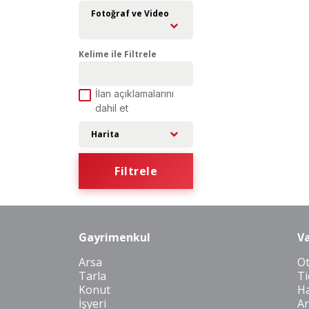
Fotoğraf ve Video
Kelime ile Filtrele
İlan açıklamalarını
dahil et
Harita
Filtrele
Gayrimenkul
Va
Arsa
O
Tarla
Ti
Konut
Ha
İşyeri
Ar