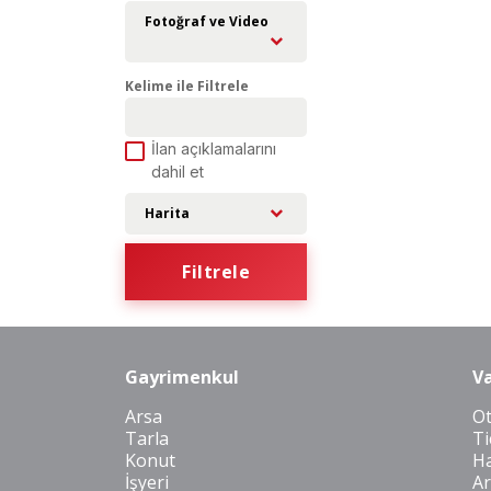
Fotoğraf ve Video
Kelime ile Filtrele
İlan açıklamalarını
dahil et
Harita
Filtrele
Gayrimenkul
Va
Arsa
O
Tarla
Ti
Konut
Ha
İşyeri
Ar