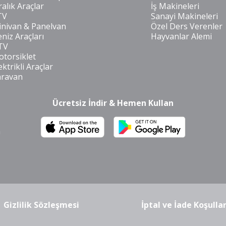
ralık Araçlar
İş Makineleri
TV
Sanayi Makineleri
nivan & Panelvan
Özel Ders Verenler
niz Araçları
Hayvanlar Alemi
TV
torsiklet
ektrikli Araçlar
aravan
Ücretsiz İndir & Hemen Kullan
m
Gizlilik Sözleşmesi
İptal ve İade Koşullar