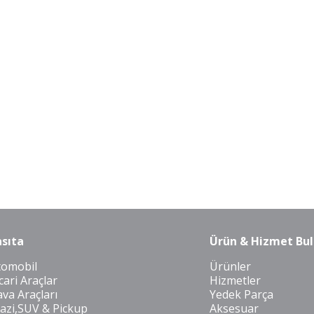
sıta
Ürün & Hizmet Bul
tomobil
Ürünler
cari Araçlar
Hizmetler
va Araçları
Yedek Parça
azi,SUV & Pickup
Aksesuar