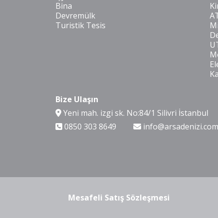
Bina
Ki
Devremülk
A
Turistik Tesis
Mi
De
U
Mo
El
K
Bize Ulaşın
Yeni mah. izgi sk. No:84/1 Silivri İstanbul
0850 303 8649
info@arsadenizi.co
Mesafeli Satış Sözleşmesi