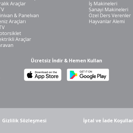
ralık Araçlar
İş Makineleri
TV
Sanayi Makineleri
nivan & Panelvan
Özel Ders Verenler
niz Araçları
Hayvanlar Alemi
TV
torsiklet
ektrikli Araçlar
aravan
Ücretsiz İndir & Hemen Kullan
m
Gizlilik Sözleşmesi
İptal ve İade Koşullar