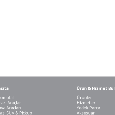
sıta
Ürün & Hizmet Bul
tomobil
Ürünler
cari Araçlar
Hizmetler
va Araçları
Yedek Parça
azi,SUV & Pickup
Aksesuar