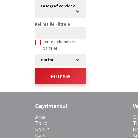
Fotoğraf ve Video
Kelime ile Filtrele
İlan açıklamalarını
dahil et
Harita
Filtrele
Gayrimenkul
Va
Arsa
O
Tarla
Ti
Konut
Ha
İşyeri
Ar