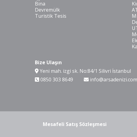
Bina
Ki
Devremülk
A
Turistik Tesis
Mi
De
U
Mo
El
K
Bize Ulaşın
Yeni mah. izgi sk. No:84/1 Silivri İstanbul
0850 303 8649
info@arsadenizi.co
Mesafeli Satış Sözleşmesi