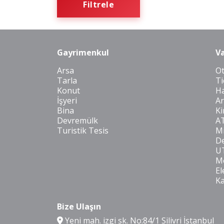
Filtrele
Gayrimenkul
Va
Arsa
O
Tarla
Ti
Konut
Ha
İşyeri
Ar
Bina
Ki
Devremülk
A
Turistik Tesis
Mi
De
U
Mo
El
K
Bize Ulaşın
Yeni mah. izgi sk. No:84/1 Silivri İstanbul