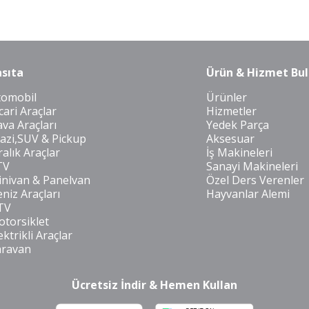
sıta
Ürün & Hizmet Bul
tomobil
Ürünler
cari Araçlar
Hizmetler
va Araçları
Yedek Parça
azi,SUV & Pickup
Aksesuar
ralık Araçlar
İş Makineleri
TV
Sanayi Makineleri
nivan & Panelvan
Özel Ders Verenler
niz Araçları
Hayvanlar Alemi
TV
torsiklet
ektrikli Araçlar
aravan
Ücretsiz İndir & Hemen Kullan