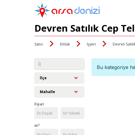
Devren Satılık Cep Te
Satıcı
Emlak
İşyeri
Devren Satılı
Bu kategoriye he
İlçe
Mahalle
Fiyat
m²