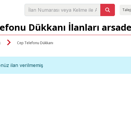
Talep
lefonu Dükkanı İlanları arsad
k
Cep Telefonu Dükkanı
nüz ilan verilmemiş