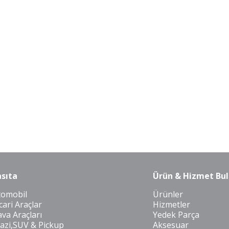
sıta
Ürün & Hizmet Bul
tomobil
Ürünler
cari Araçlar
Hizmetler
va Araçları
Yedek Parça
azi,SUV & Pickup
Aksesuar