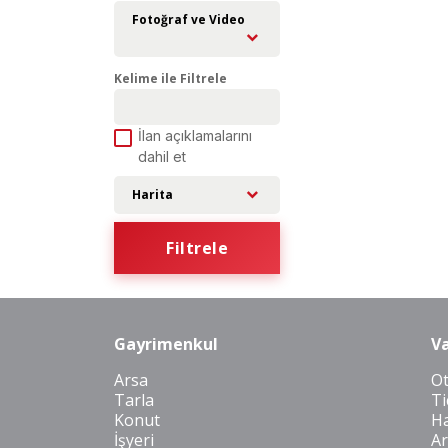
Fotoğraf ve Video
Kelime ile Filtrele
İlan açıklamalarını
dahil et
Harita
Filtrele
Gayrimenkul
Va
Arsa
O
Tarla
Ti
Konut
Ha
İşyeri
Ar