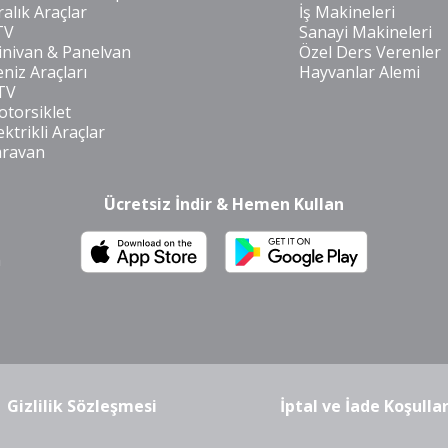
ralık Araçlar
İş Makineleri
TV
Sanayi Makineleri
nivan & Panelvan
Özel Ders Verenler
niz Araçları
Hayvanlar Alemi
TV
torsiklet
ektrikli Araçlar
aravan
Ücretsiz İndir & Hemen Kullan
m
Gizlilik Sözleşmesi
İptal ve İade Koşullar