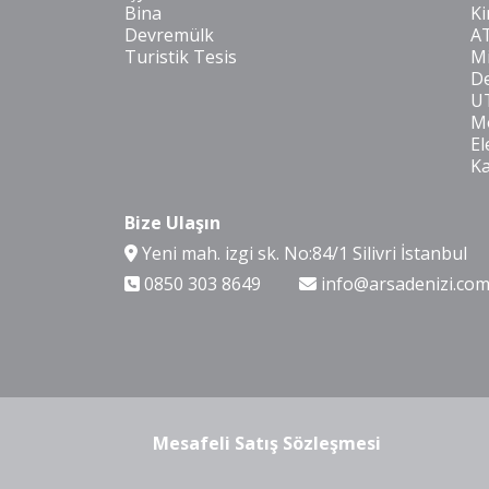
Bina
Ki
Devremülk
A
Turistik Tesis
Mi
De
U
Mo
El
K
Bize Ulaşın
Yeni mah. izgi sk. No:84/1 Silivri İstanbul
0850 303 8649
info@arsadenizi.co
Mesafeli Satış Sözleşmesi