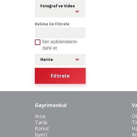
Fotoğraf ve Video
Kelime ile Filtrele
İlan açıklamalarını
dahil et
Harita
Filtrele
Gayrimenkul
Va
Arsa
O
Tarla
Ti
Konut
Ha
İşyeri
Ar