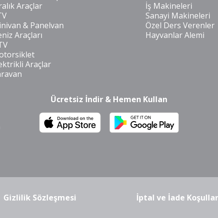
ralık Araçlar
İş Makineleri
TV
Sanayi Makineleri
nivan & Panelvan
Özel Ders Verenler
niz Araçları
Hayvanlar Alemi
TV
torsiklet
ektrikli Araçlar
aravan
Ücretsiz İndir & Hemen Kullan
m
Gizlilik Sözleşmesi
İptal ve İade Koşullar