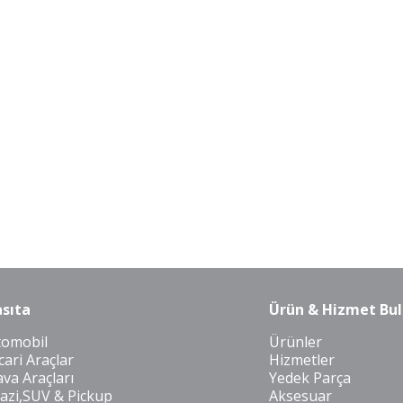
sıta
Ürün & Hizmet Bul
tomobil
Ürünler
cari Araçlar
Hizmetler
va Araçları
Yedek Parça
azi,SUV & Pickup
Aksesuar