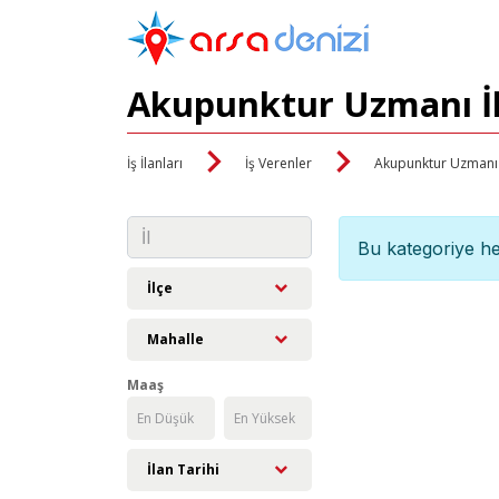
Akupunktur Uzmanı İl
İş İlanları
İş Verenler
Akupunktur Uzmanı
Bu kategoriye he
İlçe
Mahalle
Maaş
İlan Tarihi