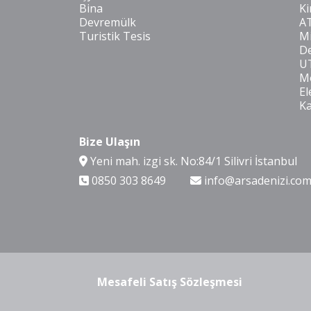
Bina
Ki
Devremülk
A
Turistik Tesis
Mi
De
U
Mo
El
K
Bize Ulaşın
Yeni mah. izgi sk. No:84/1 Silivri İstanbul
0850 303 8649
info@arsadenizi.co
Mesafeli Satış Sözleşmesi