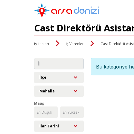
Cast Direktörü Asistan
İş İlanları
İş Verenler
Cast Direktörü Asis
Bu kategoriye he
İlçe
Mahalle
Maaş
İlan Tarihi