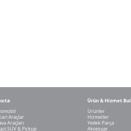
sıta
Ürün & Hizmet Bul
tomobil
Ürünler
cari Araçlar
Hizmetler
va Araçları
Yedek Parça
azi,SUV & Pickup
Aksesuar