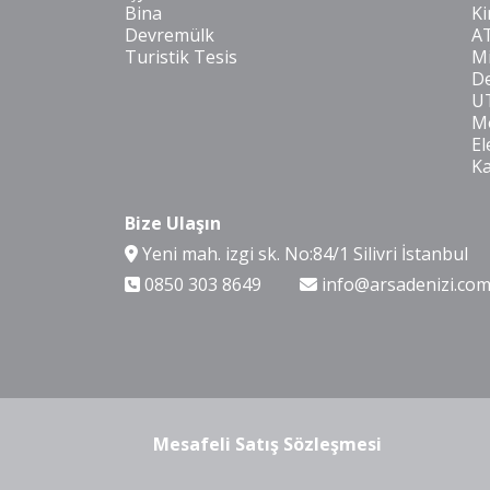
Bina
Ki
Devremülk
A
Turistik Tesis
Mi
De
U
Mo
El
K
Bize Ulaşın
Yeni mah. izgi sk. No:84/1 Silivri İstanbul
0850 303 8649
info@arsadenizi.co
Mesafeli Satış Sözleşmesi