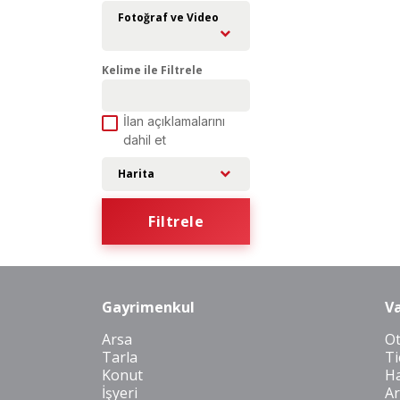
Fotoğraf ve Video
Kelime ile Filtrele
İlan açıklamalarını
dahil et
Harita
Filtrele
Gayrimenkul
Va
Arsa
O
Tarla
Ti
Konut
Ha
İşyeri
Ar