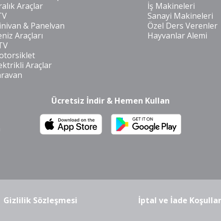
ralık Araçlar
İş Makineleri
TV
Sanayi Makineleri
nivan & Panelvan
Özel Ders Verenler
niz Araçları
Hayvanlar Alemi
TV
torsiklet
ektrikli Araçlar
aravan
Ücretsiz İndir & Hemen Kullan
m
Gizlilik Sözleşmesi
İptal ve İade Koşullar