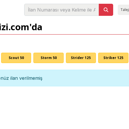
Talep
izi.com'da
Scout 50
Storm 50
Strider 125
Striker 125
nüz ilan verilmemiş