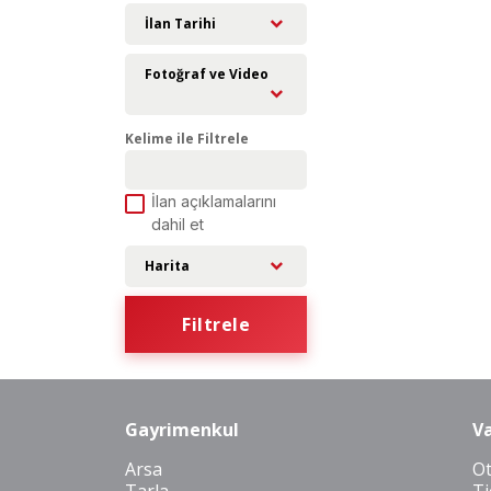
İlan Tarihi
Fotoğraf ve Video
Kelime ile Filtrele
İlan açıklamalarını
dahil et
Harita
Filtrele
Gayrimenkul
Va
Arsa
O