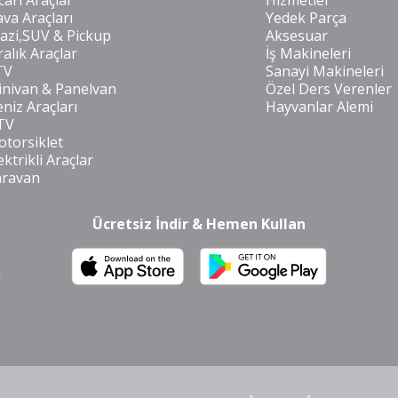
cari Araçlar
Hizmetler
va Araçları
Yedek Parça
azi,SUV & Pickup
Aksesuar
ralık Araçlar
İş Makineleri
TV
Sanayi Makineleri
nivan & Panelvan
Özel Ders Verenler
niz Araçları
Hayvanlar Alemi
TV
torsiklet
ektrikli Araçlar
aravan
Ücretsiz İndir & Hemen Kullan
m