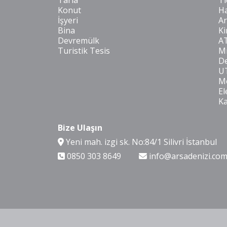
Tarla
Ti
Konut
Ha
İşyeri
Ar
Bina
Ki
Devremülk
A
Turistik Tesis
Mi
De
U
Mo
El
K
Bize Ulaşın
Yeni mah. izgi sk. No:84/1 Silivri İstanbul
0850 303 8649
info@arsadenizi.co