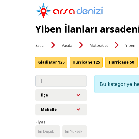
Yiben İlanları arsaden
Satıcı
Vasıta
Motosiklet
Yiben
Gladiator 125
Hurricane 125
Hurricane 50
Bu kategoriye he
İlçe
Mahalle
Fiyat