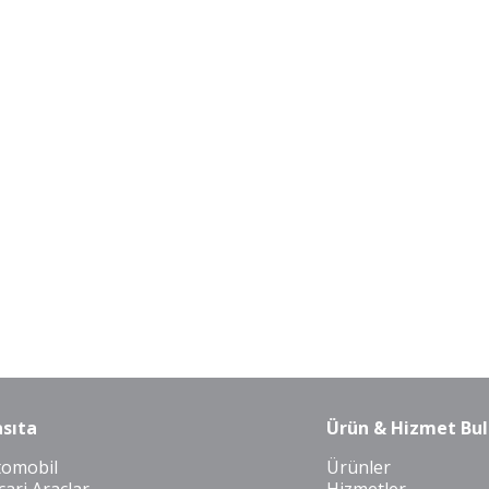
sıta
Ürün & Hizmet Bul
tomobil
Ürünler